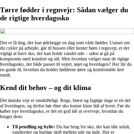
Tørre fødder i regnvejr: Sådan vælger du
de rigtige hverdagssko
Der er få ting, der kan ødelægge en dag som våde fødder. Uanset om
du cykler på arbejde, går til bussen eller henter børn i regnvejr, er det
vigtigt at have sko, der kan holde vandet ude – uden at gå på
kompromis med komfort og stil. Men hvordan vælger man de rigtige
hverdagssko, der både passer til vejret, tøjet og hverdagen? Her får du
en guide til, hvordan du holder fødderne tørre og komfortable året
rundt.
Kend dit behov – og dit klima
Det danske vejr er omskifteligt. Regn, blæst og fugtige dage er en del
af hverdagen, og derfor bør dine sko kunne klare lidt af hvert. Før du
køber nye hverdagssko, er det en god idé at overveje, hvordan du
bruger dem:
Til pendling og byliv:
Du har brug for sko, der kan tåle asfalt,
vandpytter og hurtige skift mellem ude og inde. Her er