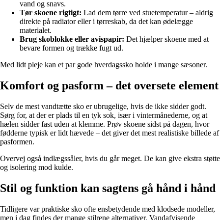
vand og snavs.
Tør skoene rigtigt:
Lad dem tørre ved stuetemperatur – aldrig
direkte på radiator eller i tørreskab, da det kan ødelægge
materialet.
Brug skoblokke eller avispapir:
Det hjælper skoene med at
bevare formen og trække fugt ud.
Med lidt pleje kan et par gode hverdagssko holde i mange sæsoner.
Komfort og pasform – det oversete element
Selv de mest vandtætte sko er ubrugelige, hvis de ikke sidder godt.
Sørg for, at der er plads til en tyk sok, især i vintermånederne, og at
hælen sidder fast uden at klemme. Prøv skoene sidst på dagen, hvor
fødderne typisk er lidt hævede – det giver det mest realistiske billede af
pasformen.
Overvej også indlægssåler, hvis du går meget. De kan give ekstra støtte
og isolering mod kulde.
Stil og funktion kan sagtens gå hånd i hånd
Tidligere var praktiske sko ofte ensbetydende med klodsede modeller,
men i dag findes der mange stilrene alternativer. Vandafvisende