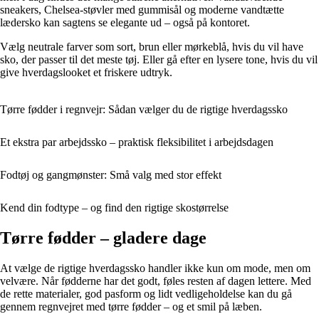
sneakers, Chelsea-støvler med gummisål og moderne vandtætte
lædersko kan sagtens se elegante ud – også på kontoret.
Vælg neutrale farver som sort, brun eller mørkeblå, hvis du vil have
sko, der passer til det meste tøj. Eller gå efter en lysere tone, hvis du vil
give hverdagslooket et friskere udtryk.
Tørre fødder i regnvejr: Sådan vælger du de rigtige hverdagssko
Et ekstra par arbejdssko – praktisk fleksibilitet i arbejdsdagen
Fodtøj og gangmønster: Små valg med stor effekt
Kend din fodtype – og find den rigtige skostørrelse
Tørre fødder – gladere dage
At vælge de rigtige hverdagssko handler ikke kun om mode, men om
velvære. Når fødderne har det godt, føles resten af dagen lettere. Med
de rette materialer, god pasform og lidt vedligeholdelse kan du gå
gennem regnvejret med tørre fødder – og et smil på læben.