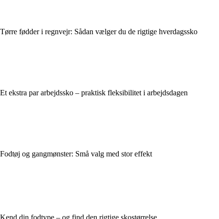
Tørre fødder i regnvejr: Sådan vælger du de rigtige hverdagssko
Et ekstra par arbejdssko – praktisk fleksibilitet i arbejdsdagen
Fodtøj og gangmønster: Små valg med stor effekt
Kend din fodtype – og find den rigtige skostørrelse