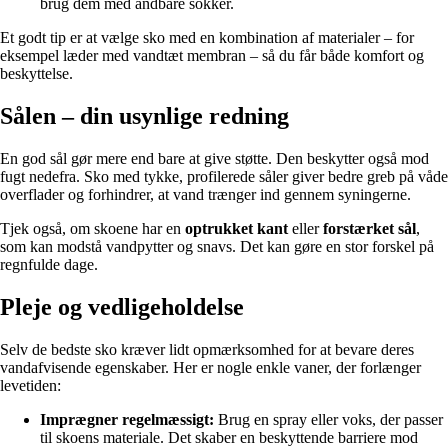
brug dem med åndbare sokker.
Et godt tip er at vælge sko med en kombination af materialer – for
eksempel læder med vandtæt membran – så du får både komfort og
beskyttelse.
Sålen – din usynlige redning
En god sål gør mere end bare at give støtte. Den beskytter også mod
fugt nedefra. Sko med tykke, profilerede såler giver bedre greb på våde
overflader og forhindrer, at vand trænger ind gennem syningerne.
Tjek også, om skoene har en
optrukket kant
eller
forstærket sål
,
som kan modstå vandpytter og snavs. Det kan gøre en stor forskel på
regnfulde dage.
Pleje og vedligeholdelse
Selv de bedste sko kræver lidt opmærksomhed for at bevare deres
vandafvisende egenskaber. Her er nogle enkle vaner, der forlænger
levetiden:
Imprægner regelmæssigt:
Brug en spray eller voks, der passer
til skoens materiale. Det skaber en beskyttende barriere mod