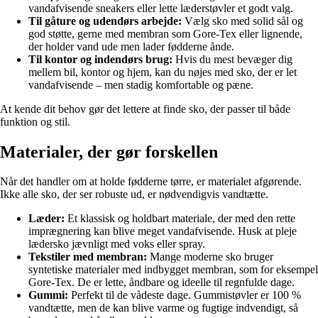
vandafvisende sneakers eller lette læderstøvler et godt valg.
Til gåture og udendørs arbejde:
Vælg sko med solid sål og
god støtte, gerne med membran som Gore-Tex eller lignende,
der holder vand ude men lader fødderne ånde.
Til kontor og indendørs brug:
Hvis du mest bevæger dig
mellem bil, kontor og hjem, kan du nøjes med sko, der er let
vandafvisende – men stadig komfortable og pæne.
At kende dit behov gør det lettere at finde sko, der passer til både
funktion og stil.
Materialer, der gør forskellen
Når det handler om at holde fødderne tørre, er materialet afgørende.
Ikke alle sko, der ser robuste ud, er nødvendigvis vandtætte.
Læder:
Et klassisk og holdbart materiale, der med den rette
imprægnering kan blive meget vandafvisende. Husk at pleje
lædersko jævnligt med voks eller spray.
Tekstiler med membran:
Mange moderne sko bruger
syntetiske materialer med indbygget membran, som for eksempel
Gore-Tex. De er lette, åndbare og ideelle til regnfulde dage.
Gummi:
Perfekt til de vådeste dage. Gummistøvler er 100 %
vandtætte, men de kan blive varme og fugtige indvendigt, så