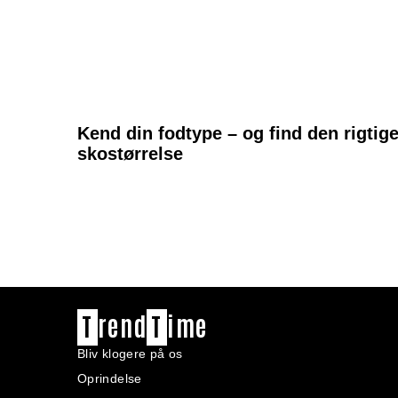
Kend din fodtype – og find den rigtig
skostørrelse
T
rend
T
ime
Bliv klogere på os
Oprindelse