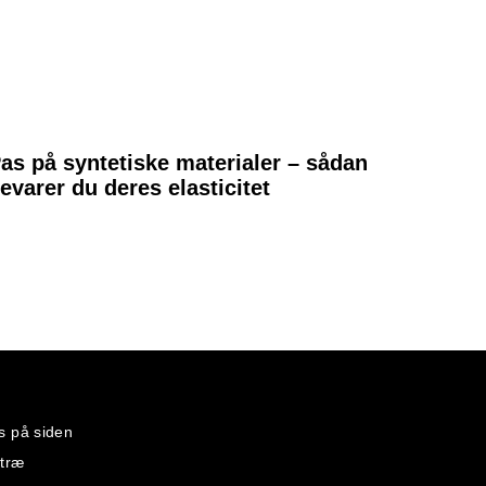
as på syntetiske materialer – sådan
evarer du deres elasticitet
s på siden
etræ