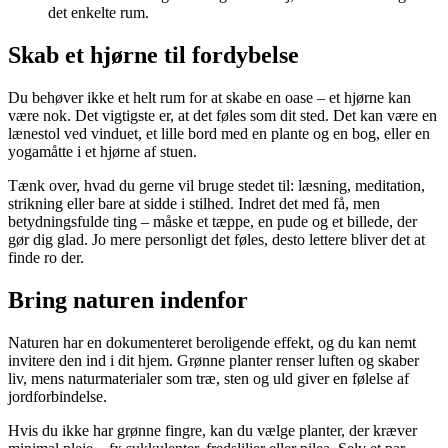
det enkelte rum.
Skab et hjørne til fordybelse
Du behøver ikke et helt rum for at skabe en oase – et hjørne kan
være nok. Det vigtigste er, at det føles som dit sted. Det kan være en
lænestol ved vinduet, et lille bord med en plante og en bog, eller en
yogamåtte i et hjørne af stuen.
Tænk over, hvad du gerne vil bruge stedet til: læsning, meditation,
strikning eller bare at sidde i stilhed. Indret det med få, men
betydningsfulde ting – måske et tæppe, en pude og et billede, der
gør dig glad. Jo mere personligt det føles, desto lettere bliver det at
finde ro der.
Bring naturen indenfor
Naturen har en dokumenteret beroligende effekt, og du kan nemt
invitere den ind i dit hjem. Grønne planter renser luften og skaber
liv, mens naturmaterialer som træ, sten og uld giver en følelse af
jordforbindelse.
Hvis du ikke har grønne fingre, kan du vælge planter, der kræver