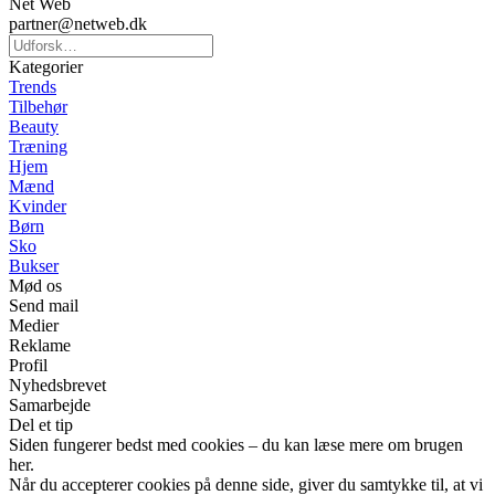
Net Web
partner@netweb.dk
Kategorier
Trends
Tilbehør
Beauty
Træning
Hjem
Mænd
Kvinder
Børn
Sko
Bukser
Mød os
Send mail
Medier
Reklame
Profil
Nyhedsbrevet
Samarbejde
Del et tip
Siden fungerer bedst med cookies – du kan læse mere om brugen
her.
Når du accepterer cookies på denne side, giver du samtykke til, at vi