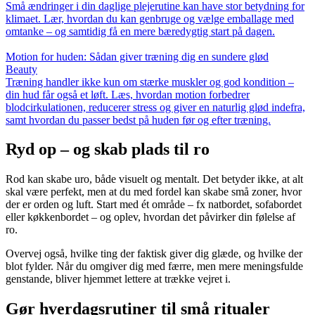
Små ændringer i din daglige plejerutine kan have stor betydning for
klimaet. Lær, hvordan du kan genbruge og vælge emballage med
omtanke – og samtidig få en mere bæredygtig start på dagen.
Motion for huden: Sådan giver træning dig en sundere glød
Beauty
Træning handler ikke kun om stærke muskler og god kondition –
din hud får også et løft. Læs, hvordan motion forbedrer
blodcirkulationen, reducerer stress og giver en naturlig glød indefra,
samt hvordan du passer bedst på huden før og efter træning.
Ryd op – og skab plads til ro
Rod kan skabe uro, både visuelt og mentalt. Det betyder ikke, at alt
skal være perfekt, men at du med fordel kan skabe små zoner, hvor
der er orden og luft. Start med ét område – fx natbordet, sofabordet
eller køkkenbordet – og oplev, hvordan det påvirker din følelse af
ro.
Overvej også, hvilke ting der faktisk giver dig glæde, og hvilke der
blot fylder. Når du omgiver dig med færre, men mere meningsfulde
genstande, bliver hjemmet lettere at trække vejret i.
Gør hverdagsrutiner til små ritualer