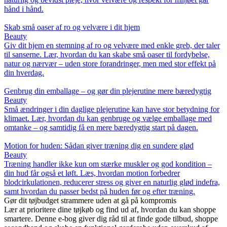
hånd i hånd.
Skab små oaser af ro og velvære i dit hjem
Beauty
Giv dit hjem en stemning af ro og velvære med enkle greb, der taler
til sanserne. Lær, hvordan du kan skabe små oaser til fordybelse,
natur og nærvær – uden store forandringer, men med stor effekt på
din hverdag.
Genbrug din emballage – og gør din plejerutine mere bæredygtig
Beauty
Små ændringer i din daglige plejerutine kan have stor betydning for
klimaet. Lær, hvordan du kan genbruge og vælge emballage med
omtanke – og samtidig få en mere bæredygtig start på dagen.
Motion for huden: Sådan giver træning dig en sundere glød
Beauty
Træning handler ikke kun om stærke muskler og god kondition –
din hud får også et løft. Læs, hvordan motion forbedrer
blodcirkulationen, reducerer stress og giver en naturlig glød indefra,
samt hvordan du passer bedst på huden før og efter træning.
Gør dit tøjbudget strammere uden at gå på kompromis
Lær at prioritere dine tøjkøb og find ud af, hvordan du kan shoppe
smartere. Denne e-bog giver dig råd til at finde gode tilbud, shoppe