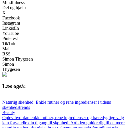
Mindfulness
Del og hjælp
X
Facebook
Instagram
LinkedIn
YouTube
Pinterest
TikTok
Mail
RSS
Simon Thygesen
Simon
Thygesen
Læs også:
Naturlig skønhed: Enkle rutiner og rene ingredienser i tidens
skønhedstrends
Beauty
Oplev hvordan enkle rutiner, rene ingredienser og bæredygtige valg
kan forvandle din tilgang til skønhed. Artiklen guider dig til en mere
naturlig og bevidst pleje, hvor velvære og respekt for miljøet går