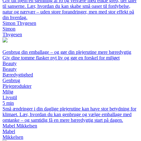
Giv dit hjem en stemning af ro og velvære med enkle greb, der taler
til sanserne. Lær, hvordan du kan skabe små oaser til fordybelse,
natur og nærvær – uden store forandringer, men med stor effekt på
din hverdag.
Simon Thygesen
Simon
Thygesen
Genbrug din emballage – og gør din plejerutine mere bæredygtig
Giv dine tomme flasker nyt liv og gør en forskel for miljøet
Beauty
Beauty
Bæredygtighed
Genbrug
Plejeprodukter
Miljø
Livsstil
5 min
Små ændringer i din daglige plejerutine kan have stor betydning for
klimaet. Lær, hvordan du kan genbruge og vælge emballage med
omtanke – og samtidig få en mere bæredygtig start på dagen.
Mabel Mikkelsen
Mabel
Mikkelsen