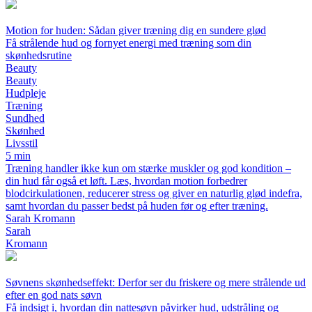
Motion for huden: Sådan giver træning dig en sundere glød
Få strålende hud og fornyet energi med træning som din
skønhedsrutine
Beauty
Beauty
Hudpleje
Træning
Sundhed
Skønhed
Livsstil
5 min
Træning handler ikke kun om stærke muskler og god kondition –
din hud får også et løft. Læs, hvordan motion forbedrer
blodcirkulationen, reducerer stress og giver en naturlig glød indefra,
samt hvordan du passer bedst på huden før og efter træning.
Sarah Kromann
Sarah
Kromann
Søvnens skønhedseffekt: Derfor ser du friskere og mere strålende ud
efter en god nats søvn
Få indsigt i, hvordan din nattesøvn påvirker hud, udstråling og