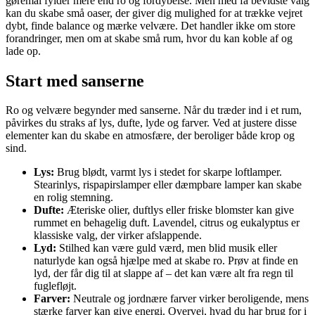
gøremål fylder mere end ro og fordybelse. Men med få bevidste valg
kan du skabe små oaser, der giver dig mulighed for at trække vejret
dybt, finde balance og mærke velvære. Det handler ikke om store
forandringer, men om at skabe små rum, hvor du kan koble af og
lade op.
Start med sanserne
Ro og velvære begynder med sanserne. Når du træder ind i et rum,
påvirkes du straks af lys, dufte, lyde og farver. Ved at justere disse
elementer kan du skabe en atmosfære, der beroliger både krop og
sind.
Lys:
Brug blødt, varmt lys i stedet for skarpe loftlamper.
Stearinlys, rispapirslamper eller dæmpbare lamper kan skabe
en rolig stemning.
Dufte:
Æteriske olier, duftlys eller friske blomster kan give
rummet en behagelig duft. Lavendel, citrus og eukalyptus er
klassiske valg, der virker afslappende.
Lyd:
Stilhed kan være guld værd, men blid musik eller
naturlyde kan også hjælpe med at skabe ro. Prøv at finde en
lyd, der får dig til at slappe af – det kan være alt fra regn til
fuglefløjt.
Farver:
Neutrale og jordnære farver virker beroligende, mens
stærke farver kan give energi. Overvej, hvad du har brug for i