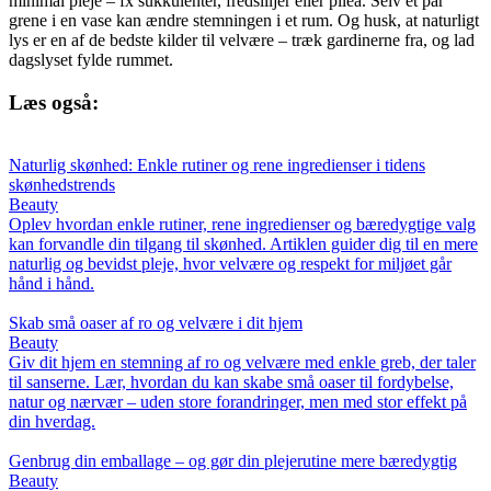
minimal pleje – fx sukkulenter, fredsliljer eller pilea. Selv et par
grene i en vase kan ændre stemningen i et rum. Og husk, at naturligt
lys er en af de bedste kilder til velvære – træk gardinerne fra, og lad
dagslyset fylde rummet.
Læs også:
Naturlig skønhed: Enkle rutiner og rene ingredienser i tidens
skønhedstrends
Beauty
Oplev hvordan enkle rutiner, rene ingredienser og bæredygtige valg
kan forvandle din tilgang til skønhed. Artiklen guider dig til en mere
naturlig og bevidst pleje, hvor velvære og respekt for miljøet går
hånd i hånd.
Skab små oaser af ro og velvære i dit hjem
Beauty
Giv dit hjem en stemning af ro og velvære med enkle greb, der taler
til sanserne. Lær, hvordan du kan skabe små oaser til fordybelse,
natur og nærvær – uden store forandringer, men med stor effekt på
din hverdag.
Genbrug din emballage – og gør din plejerutine mere bæredygtig
Beauty