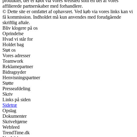
produkter, der er købt via vores websted som en del af vores
affilierede partnerskaber med forhandlere.
© Dette site er omfattet af ophavsret. Ved køb via vores links kan vi
få kommission. Indholdet må kun anvendes med forudgående
skriftlig aftale.
Bliv klogere på os
Oprindelse
Hvad vi står for
Holdet bag
Støt os
Vores adresser
Teamwork
Reklamepartner
Bidragsyder
Henvisningspartner
Støtte
Presseafdeling
Skriv
Links på siden
Sidetræ
Opslag
Dokumenter
Skrivehjørne
Webfeed
TrendTime.dk