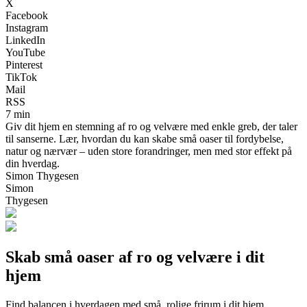
X
Facebook
Instagram
LinkedIn
YouTube
Pinterest
TikTok
Mail
RSS
7 min
Giv dit hjem en stemning af ro og velvære med enkle greb, der taler
til sanserne. Lær, hvordan du kan skabe små oaser til fordybelse,
natur og nærvær – uden store forandringer, men med stor effekt på
din hverdag.
Simon Thygesen
Simon
Thygesen
Skab små oaser af ro og velvære i dit
hjem
Find balancen i hverdagen med små, rolige frirum i dit hjem