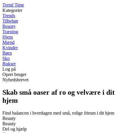
T
rend
T
ime
Kategorier
Trends
Tilbehør
Beauty
Træning
Hjem
Mænd
Kvinder
Børn
Sko
Bukser
Log på
Opret bruger
Nyhedsbrevet
Skab små oaser af ro og velvære i dit
hjem
Find balancen i hverdagen med små, rolige frirum i dit hjem
Beauty
Beauty
Del og hjælp