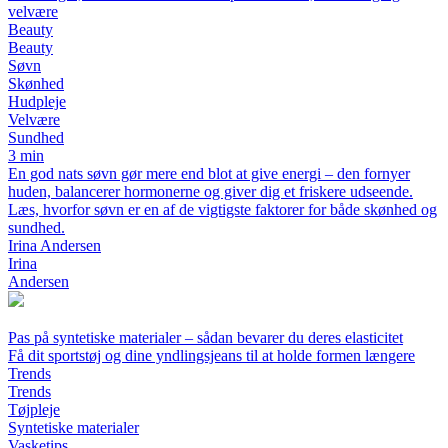
velvære
Beauty
Beauty
Søvn
Skønhed
Hudpleje
Velvære
Sundhed
3 min
En god nats søvn gør mere end blot at give energi – den fornyer
huden, balancerer hormonerne og giver dig et friskere udseende.
Læs, hvorfor søvn er en af de vigtigste faktorer for både skønhed og
sundhed.
Irina Andersen
Irina
Andersen
Pas på syntetiske materialer – sådan bevarer du deres elasticitet
Få dit sportstøj og dine yndlingsjeans til at holde formen længere
Trends
Trends
Tøjpleje
Syntetiske materialer
Vasketips