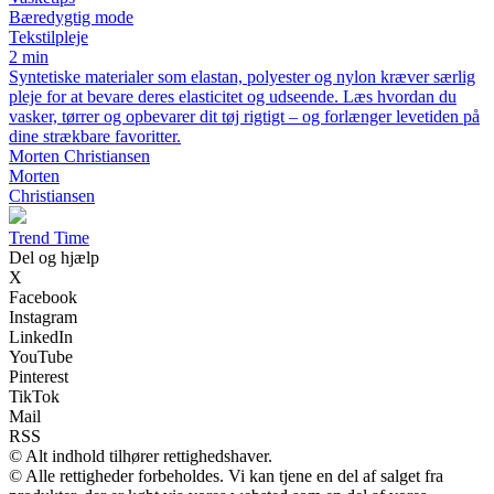
Bæredygtig mode
Tekstilpleje
2 min
Syntetiske materialer som elastan, polyester og nylon kræver særlig
pleje for at bevare deres elasticitet og udseende. Læs hvordan du
vasker, tørrer og opbevarer dit tøj rigtigt – og forlænger levetiden på
dine strækbare favoritter.
Morten Christiansen
Morten
Christiansen
T
rend
T
ime
Del og hjælp
X
Facebook
Instagram
LinkedIn
YouTube
Pinterest
TikTok
Mail
RSS
© Alt indhold tilhører rettighedshaver.
© Alle rettigheder forbeholdes. Vi kan tjene en del af salget fra