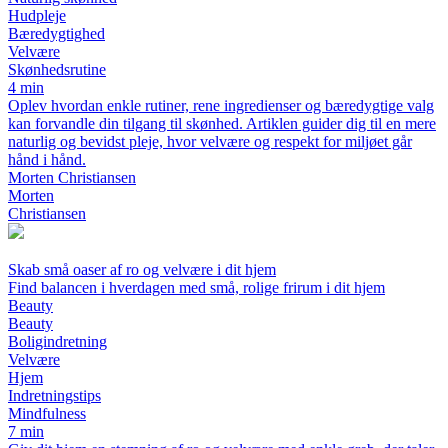
Hudpleje
Bæredygtighed
Velvære
Skønhedsrutine
4 min
Oplev hvordan enkle rutiner, rene ingredienser og bæredygtige valg
kan forvandle din tilgang til skønhed. Artiklen guider dig til en mere
naturlig og bevidst pleje, hvor velvære og respekt for miljøet går
hånd i hånd.
Morten Christiansen
Morten
Christiansen
Skab små oaser af ro og velvære i dit hjem
Find balancen i hverdagen med små, rolige frirum i dit hjem
Beauty
Beauty
Boligindretning
Velvære
Hjem
Indretningstips
Mindfulness
7 min