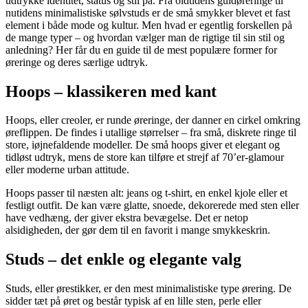
udtrykke identitet, status og stil på. Fra oldtidens guldøreringe til
nutidens minimalistiske sølvstuds er de små smykker blevet et fast
element i både mode og kultur. Men hvad er egentlig forskellen på
de mange typer – og hvordan vælger man de rigtige til sin stil og
anledning? Her får du en guide til de mest populære former for
øreringe og deres særlige udtryk.
Hoops – klassikeren med kant
Hoops, eller creoler, er runde øreringe, der danner en cirkel omkring
øreflippen. De findes i utallige størrelser – fra små, diskrete ringe til
store, iøjnefaldende modeller. De små hoops giver et elegant og
tidløst udtryk, mens de store kan tilføre et strejf af 70’er-glamour
eller moderne urban attitude.
Hoops passer til næsten alt: jeans og t-shirt, en enkel kjole eller et
festligt outfit. De kan være glatte, snoede, dekorerede med sten eller
have vedhæng, der giver ekstra bevægelse. Det er netop
alsidigheden, der gør dem til en favorit i mange smykkeskrin.
Studs – det enkle og elegante valg
Studs, eller ørestikker, er den mest minimalistiske type ørering. De
sidder tæt på øret og består typisk af en lille sten, perle eller