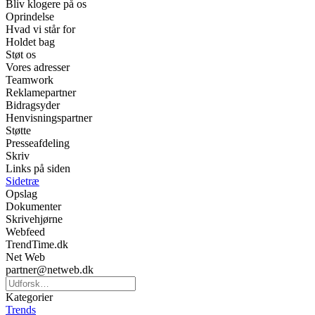
Bliv klogere på os
Oprindelse
Hvad vi står for
Holdet bag
Støt os
Vores adresser
Teamwork
Reklamepartner
Bidragsyder
Henvisningspartner
Støtte
Presseafdeling
Skriv
Links på siden
Sidetræ
Opslag
Dokumenter
Skrivehjørne
Webfeed
TrendTime.dk
Net Web
partner@netweb.dk
Kategorier
Trends