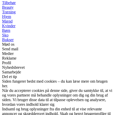
Tilbehør
Beauty
Træning
Hjem
Mænd
Kvinder
Børn
Sko
Bukser
Mød os
Send mail
Medier
Reklame
Profil
Nyhedsbrevet
Samarbejde
Del et tip
Siden fungerer bedst med cookies – du kan læse mere om brugen
her.
Når du accepterer cookies på denne side, giver du samtykke til, at vi
og vores partnere må behandle oplysninger om dig og din brug af
siden. Vi bruger disse data til at tilpasse oplevelsen og analysere,
hvordan vores indhold klarer sig
Indsaml og brug oplysninger fra din enhed til at vise relevante
annoncer og skræddersyet indhold. Skab og benyt brugerprofiler til