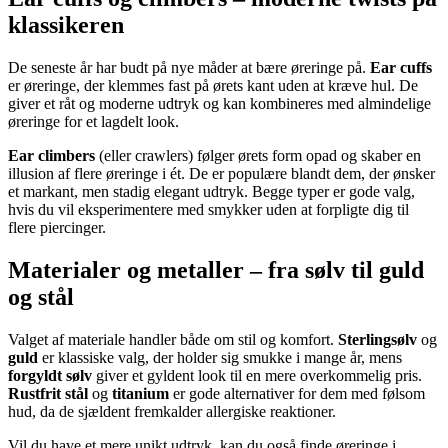
klassikeren
De seneste år har budt på nye måder at bære øreringe på.
Ear cuffs
er øreringe, der klemmes fast på ørets kant uden at kræve hul. De
giver et råt og moderne udtryk og kan kombineres med almindelige
øreringe for et lagdelt look.
Ear climbers
(eller crawlers) følger ørets form opad og skaber en
illusion af flere øreringe i ét. De er populære blandt dem, der ønsker
et markant, men stadig elegant udtryk. Begge typer er gode valg,
hvis du vil eksperimentere med smykker uden at forpligte dig til
flere piercinger.
Materialer og metaller – fra sølv til guld
og stål
Valget af materiale handler både om stil og komfort.
Sterlingsølv
og
guld
er klassiske valg, der holder sig smukke i mange år, mens
forgyldt sølv
giver et gyldent look til en mere overkommelig pris.
Rustfrit stål
og
titanium
er gode alternativer for dem med følsom
hud, da de sjældent fremkalder allergiske reaktioner.
Vil du have et mere unikt udtryk, kan du også finde øreringe i