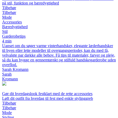
på stil, funktion og bæredygtighed
Tilbehør
Tilbehør
Mode
Accessories
Bæredygtighed
Stil
Garderobetips
4 min
Uanset om du søger varme vinterhandsker, elegante læderhandsker
til byen eller lette modeller til overgangsperioder, kan du med få,
velvalgte par dække alle behov. Få tips til materialer, farver og pleje,
så du kan bygge en gennemtænkt og stilfuld handskegarderobe uden
overflod.
Sarah Kromann
Sarah
Kromann
Gør dit hverdagslook festklart med de rette accessories
Løft dit outfit fra hverdag til fest med enkle stylinggreb
Tilbehør
Tilbehør
Mode
Styling