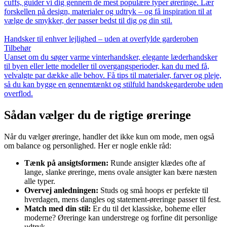
cuffs, guider vi dig gennem de mest populære typer øreringe. Lær
forskellen på design, materialer og udtryk – og få inspiration til at
vælge de smykker, der passer bedst til dig og din stil.
Handsker til enhver lejlighed – uden at overfylde garderoben
Tilbehør
Uanset om du søger varme vinterhandsker, elegante læderhandsker
til byen eller lette modeller til overgangsperioder, kan du med få,
velvalgte par dække alle behov. Få tips til materialer, farver og pleje,
så du kan bygge en gennemtænkt og stilfuld handskegarderobe uden
overflod.
Sådan vælger du de rigtige øreringe
Når du vælger øreringe, handler det ikke kun om mode, men også
om balance og personlighed. Her er nogle enkle råd:
Tænk på ansigtsformen:
Runde ansigter klædes ofte af
lange, slanke øreringe, mens ovale ansigter kan bære næsten
alle typer.
Overvej anledningen:
Studs og små hoops er perfekte til
hverdagen, mens dangles og statement-øreringe passer til fest.
Match med din stil:
Er du til det klassiske, boheme eller
moderne? Øreringe kan understrege og forfine dit personlige
udtryk.