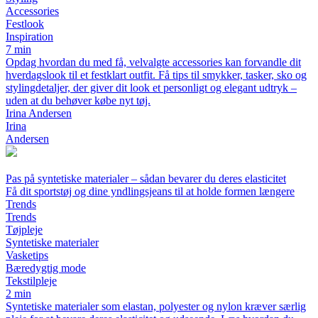
Accessories
Festlook
Inspiration
7 min
Opdag hvordan du med få, velvalgte accessories kan forvandle dit
hverdagslook til et festklart outfit. Få tips til smykker, tasker, sko og
stylingdetaljer, der giver dit look et personligt og elegant udtryk –
uden at du behøver købe nyt tøj.
Irina Andersen
Irina
Andersen
Pas på syntetiske materialer – sådan bevarer du deres elasticitet
Få dit sportstøj og dine yndlingsjeans til at holde formen længere
Trends
Trends
Tøjpleje
Syntetiske materialer
Vasketips
Bæredygtig mode
Tekstilpleje
2 min
Syntetiske materialer som elastan, polyester og nylon kræver særlig