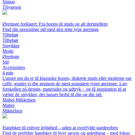
Simon
Thygesen
Øreringe forklaret: Fra hoops til studs og alt derimellem
Find din personlige stil med den rette type øreringe
Tilbehør
Tilbehør
Smykker
Mode
Øreringe
Stil
Accessoires
4 min
Uanset om du er til klassiske hoops, diskrete studs eller moderne ear
cuffs, guider vi dig gennem de mest populære typer øreringe. Lær
forskellen på design, materialer og udtryk – og få inspiration til at
vælge de smykker, der passer bedst til dig og din stil.
Mabel Mikkelsen
Mabel
Mikkelsen
Handsker til enhver lejlighed – uden at overfylde garderoben
Find de perfekte handsker til hver sæson og anledning – med fokus