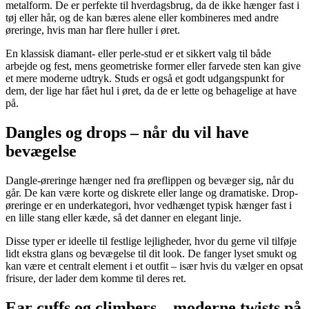
metalform. De er perfekte til hverdagsbrug, da de ikke hænger fast i
tøj eller hår, og de kan bæres alene eller kombineres med andre
øreringe, hvis man har flere huller i øret.
En klassisk diamant- eller perle-stud er et sikkert valg til både
arbejde og fest, mens geometriske former eller farvede sten kan give
et mere moderne udtryk. Studs er også et godt udgangspunkt for
dem, der lige har fået hul i øret, da de er lette og behagelige at have
på.
Dangles og drops – når du vil have
bevægelse
Dangle-øreringe hænger ned fra øreflippen og bevæger sig, når du
går. De kan være korte og diskrete eller lange og dramatiske. Drop-
øreringe er en underkategori, hvor vedhænget typisk hænger fast i
en lille stang eller kæde, så det danner en elegant linje.
Disse typer er ideelle til festlige lejligheder, hvor du gerne vil tilføje
lidt ekstra glans og bevægelse til dit look. De fanger lyset smukt og
kan være et centralt element i et outfit – især hvis du vælger en opsat
frisure, der lader dem komme til deres ret.
Ear cuffs og climbers – moderne twists på