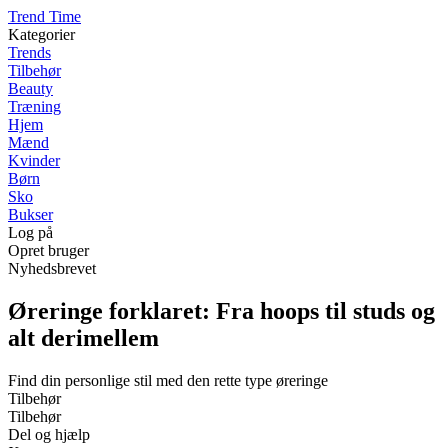
T
rend
T
ime
Kategorier
Trends
Tilbehør
Beauty
Træning
Hjem
Mænd
Kvinder
Børn
Sko
Bukser
Log på
Opret bruger
Nyhedsbrevet
Øreringe forklaret: Fra hoops til studs og
alt derimellem
Find din personlige stil med den rette type øreringe
Tilbehør
Tilbehør
Del og hjælp