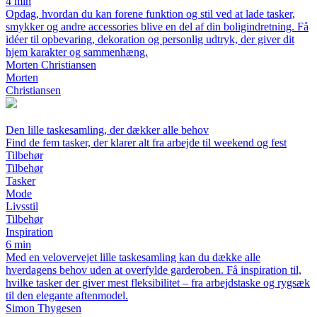
4 min
Opdag, hvordan du kan forene funktion og stil ved at lade tasker,
smykker og andre accessories blive en del af din boligindretning. Få
idéer til opbevaring, dekoration og personlig udtryk, der giver dit
hjem karakter og sammenhæng.
Morten Christiansen
Morten
Christiansen
Den lille taskesamling, der dækker alle behov
Find de fem tasker, der klarer alt fra arbejde til weekend og fest
Tilbehør
Tilbehør
Tasker
Mode
Livsstil
Tilbehør
Inspiration
6 min
Med en velovervejet lille taskesamling kan du dække alle
hverdagens behov uden at overfylde garderoben. Få inspiration til,
hvilke tasker der giver mest fleksibilitet – fra arbejdstaske og rygsæk
til den elegante aftenmodel.
Simon Thygesen