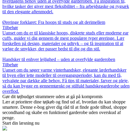
hverdagens behov uden at overfylde garderoben. Få inspiration til,
hvilke tasker der giver mest fleksibilitet – fra arbejdstaske og rygsæk
til den elegante aftenmodel.
Øreringe forklaret: Fra hoops til studs og alt derimellem
Tilbehør
Uanset om du er til klassiske hoops, diskrete studs eller moderne ear
cuffs, guider vi dig gennem de mest populære typer øreringe. Lær
forskellen på design, materialer og udtryk – og få inspiration til at
vælge de smykker, der passer bedst til dig og din stil.
Handsker til enhver lejlighed – uden at overfylde garderoben
Tilbehør
Uanset om du søger varme vinterhandsker, elegante læderhandsker
til byen eller lette modeller til overgangsperioder, kan du med få,
velvalgte par dække alle behov. Få tips til materialer, farver og pleje,
så du kan bygge en gennemtænkt og stilfuld handskegarderobe uden
overflod.
Gør dit tøjbudget strammere uden at gå på kompromis
Lær at prioritere dine tøjkøb og find ud af, hvordan du kan shoppe
smartere. Denne e-bog giver dig råd til at finde gode tilbud, shoppe
secondhand og skabe en funktionel garderobe uden overskud af
penge.
Start din læsning nu