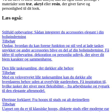
materialer som
træ
,
akryl
eller
resin
, der giver farve og
personlighed til dit look.
Læs også:
Stilfuld opbevaring: Sådan integrerer du accessories elegant i din
boligindretning
Tilbehør
Opdag, hvordan du kan forene funktion og stil ved at lade tasker,
smykker og andre accessories blive en del af din boligindretning. Få
idéer til opbevaring, dekoration og personlig udtryk, der giver dit
hjem karakter og sammenhæng.
Den lille taskesamling, der dækker alle behov
Tilbehør
Med en velovervejet lille taskesamling kan du dække alle
hverdagens behov uden at overfylde garderoben. Få inspiration til,
hvilke tasker der giver mest fleksibilitet – fra arbejdstaske og rygsæk
til den elegante aftenmodel.
Øreringe forklaret: Fra hoops til studs og alt derimellem
Tilbehør
Uanset om du er til klassiske hoops, diskrete studs eller moderne ear