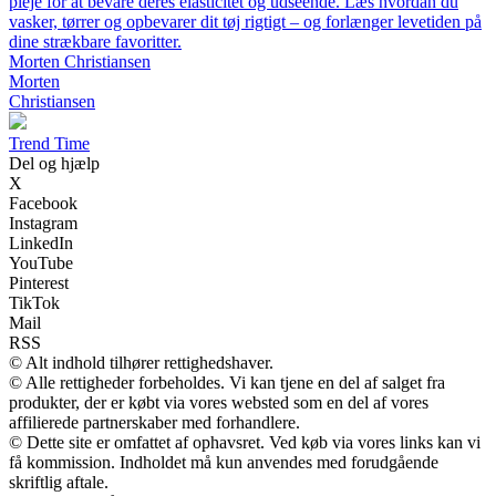
pleje for at bevare deres elasticitet og udseende. Læs hvordan du
vasker, tørrer og opbevarer dit tøj rigtigt – og forlænger levetiden på
dine strækbare favoritter.
Morten Christiansen
Morten
Christiansen
T
rend
T
ime
Del og hjælp
X
Facebook
Instagram
LinkedIn
YouTube
Pinterest
TikTok
Mail
RSS
© Alt indhold tilhører rettighedshaver.
© Alle rettigheder forbeholdes. Vi kan tjene en del af salget fra
produkter, der er købt via vores websted som en del af vores
affilierede partnerskaber med forhandlere.
© Dette site er omfattet af ophavsret. Ved køb via vores links kan vi
få kommission. Indholdet må kun anvendes med forudgående
skriftlig aftale.