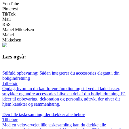
YouTube
Pinterest
TikTok
Mail
RSS
Mabel Mikkelsen
Mabel
Mikkelsen
Læs også:
Stilfuld opbevaring: Sådan integrerer du accessories elegant i din
boligindretning
Tilbehør
Opdag, hvordan du kan forene funktion og stil ved at lade tasker,
smykker og andre accessories blive en del af din boligindretning. Få
idéer til opbevaring, dekoration og personlig udtryk, der giver dit
hjem karakter og sammenhæng.
Den lille taskesamling, der dækker alle behov
Tilbehør
Med en velovervejet lille taskesamling kan du dække alle