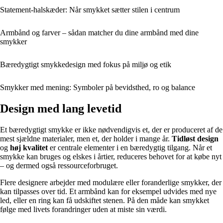
Statement-halskæder: Når smykket sætter stilen i centrum
Armbånd og farver – sådan matcher du dine armbånd med dine
smykker
Bæredygtigt smykkedesign med fokus på miljø og etik
Smykker med mening: Symboler på bevidsthed, ro og balance
Design med lang levetid
Et bæredygtigt smykke er ikke nødvendigvis et, der er produceret af de
mest sjældne materialer, men et, der holder i mange år.
Tidløst design
og
høj kvalitet
er centrale elementer i en bæredygtig tilgang. Når et
smykke kan bruges og elskes i årtier, reduceres behovet for at købe nyt
– og dermed også ressourceforbruget.
Flere designere arbejder med modulære eller foranderlige smykker, der
kan tilpasses over tid. Et armbånd kan for eksempel udvides med nye
led, eller en ring kan få udskiftet stenen. På den måde kan smykket
følge med livets forandringer uden at miste sin værdi.