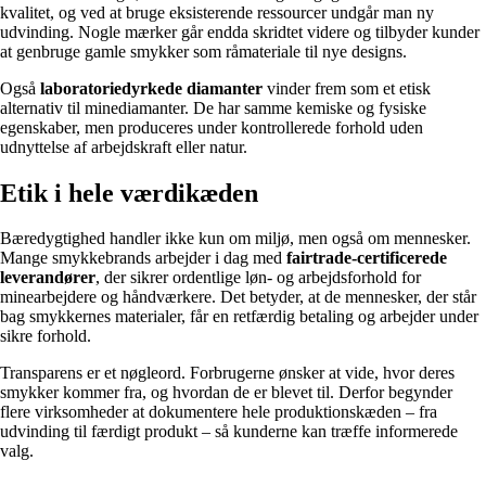
kvalitet, og ved at bruge eksisterende ressourcer undgår man ny
udvinding. Nogle mærker går endda skridtet videre og tilbyder kunder
at genbruge gamle smykker som råmateriale til nye designs.
Også
laboratoriedyrkede diamanter
vinder frem som et etisk
alternativ til minediamanter. De har samme kemiske og fysiske
egenskaber, men produceres under kontrollerede forhold uden
udnyttelse af arbejdskraft eller natur.
Etik i hele værdikæden
Bæredygtighed handler ikke kun om miljø, men også om mennesker.
Mange smykkebrands arbejder i dag med
fairtrade-certificerede
leverandører
, der sikrer ordentlige løn- og arbejdsforhold for
minearbejdere og håndværkere. Det betyder, at de mennesker, der står
bag smykkernes materialer, får en retfærdig betaling og arbejder under
sikre forhold.
Transparens er et nøgleord. Forbrugerne ønsker at vide, hvor deres
smykker kommer fra, og hvordan de er blevet til. Derfor begynder
flere virksomheder at dokumentere hele produktionskæden – fra
udvinding til færdigt produkt – så kunderne kan træffe informerede
valg.