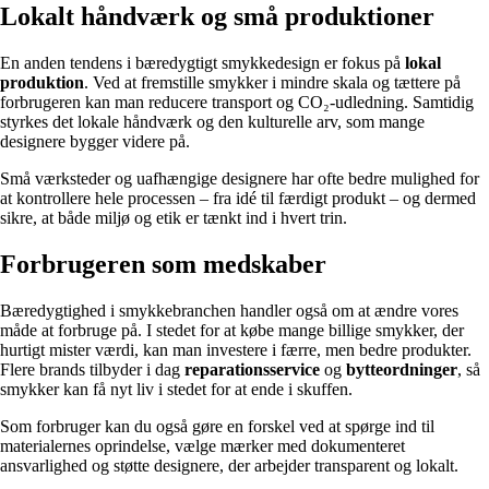
Lokalt håndværk og små produktioner
En anden tendens i bæredygtigt smykkedesign er fokus på
lokal
produktion
. Ved at fremstille smykker i mindre skala og tættere på
forbrugeren kan man reducere transport og CO₂-udledning. Samtidig
styrkes det lokale håndværk og den kulturelle arv, som mange
designere bygger videre på.
Små værksteder og uafhængige designere har ofte bedre mulighed for
at kontrollere hele processen – fra idé til færdigt produkt – og dermed
sikre, at både miljø og etik er tænkt ind i hvert trin.
Forbrugeren som medskaber
Bæredygtighed i smykkebranchen handler også om at ændre vores
måde at forbruge på. I stedet for at købe mange billige smykker, der
hurtigt mister værdi, kan man investere i færre, men bedre produkter.
Flere brands tilbyder i dag
reparationsservice
og
bytteordninger
, så
smykker kan få nyt liv i stedet for at ende i skuffen.
Som forbruger kan du også gøre en forskel ved at spørge ind til
materialernes oprindelse, vælge mærker med dokumenteret
ansvarlighed og støtte designere, der arbejder transparent og lokalt.