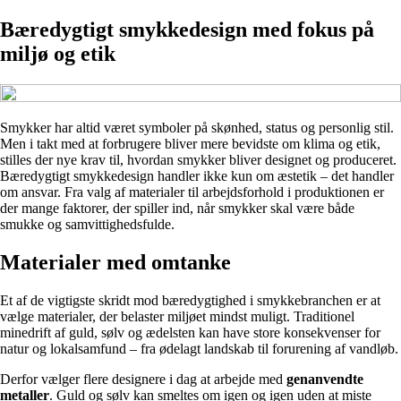
Bæredygtigt smykkedesign med fokus på
miljø og etik
Smykker har altid været symboler på skønhed, status og personlig stil.
Men i takt med at forbrugere bliver mere bevidste om klima og etik,
stilles der nye krav til, hvordan smykker bliver designet og produceret.
Bæredygtigt smykkedesign handler ikke kun om æstetik – det handler
om ansvar. Fra valg af materialer til arbejdsforhold i produktionen er
der mange faktorer, der spiller ind, når smykker skal være både
smukke og samvittighedsfulde.
Materialer med omtanke
Et af de vigtigste skridt mod bæredygtighed i smykkebranchen er at
vælge materialer, der belaster miljøet mindst muligt. Traditionel
minedrift af guld, sølv og ædelsten kan have store konsekvenser for
natur og lokalsamfund – fra ødelagt landskab til forurening af vandløb.
Derfor vælger flere designere i dag at arbejde med
genanvendte
metaller
. Guld og sølv kan smeltes om igen og igen uden at miste