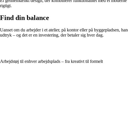
Et gennemtænkt design, der kombinerer funktionalitet med et moderne udt
rigtigt.
Find din balance
Uanset om du arbejder i et atelier, på kontor eller på byggepladsen, hand
udtryk – og det er en investering, der betaler sig hver dag.
Arbejdstøj til enhver arbejdsplads – fra kreativt til formelt