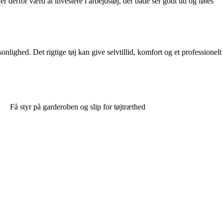
 derfor værd at investere i arbejdstøj, der både ser godt ud og føles
onlighed. Det rigtige tøj kan give selvtillid, komfort og et professionelt
Få styr på garderoben og slip for tøjtræthed