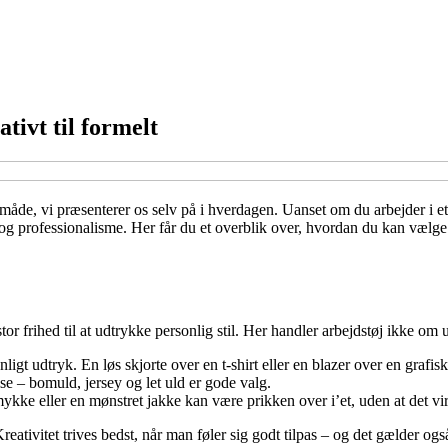
tivt til formelt
måde, vi præsenterer os selv på i hverdagen. Uanset om du arbejder i et 
i og professionalisme. Her får du et overblik over, hvordan du kan vælge d
or frihed til at udtrykke personlig stil. Her handler arbejdstøj ikke om u
nligt udtryk. En løs skjorte over en t-shirt eller en blazer over en graf
lse – bomuld, jersey og let uld er gode valg.
smykke eller en mønstret jakke kan være prikken over i’et, uden at det vi
eativitet trives bedst, når man føler sig godt tilpas – og det gælder også 