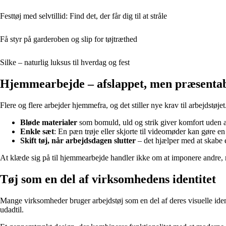
Festtøj med selvtillid: Find det, der får dig til at stråle
Få styr på garderoben og slip for tøjtræthed
Silke – naturlig luksus til hverdag og fest
Hjemmearbejde – afslappet, men præsentab
Flere og flere arbejder hjemmefra, og det stiller nye krav til arbejdstøj
Bløde materialer
som bomuld, uld og strik giver komfort uden at
Enkle sæt
: En pæn trøje eller skjorte til videomøder kan gøre en 
Skift tøj, når arbejdsdagen slutter
– det hjælper med at skabe 
At klæde sig på til hjemmearbejde handler ikke om at imponere andre, me
Tøj som en del af virksomhedens identitet
Mange virksomheder bruger arbejdstøj som en del af deres visuelle id
udadtil.