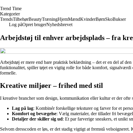
T
rend
T
ime
Kategorier
Trends
Tilbehør
Beauty
Træning
Hjem
Mænd
Kvinder
Børn
Sko
Bukser
Log på
Opret bruger
Nyhedsbrevet
Arbejdstøj til enhver arbejdsplads – fra krea
Arbejdstøj er mere end bare praktisk beklædning – det er en del af den 
funktionalitet, spiller tøjet en vigtig rolle for både komfort, signalværd
formelle.
Kreative miljøer – frihed med stil
I kreative brancher som design, kommunikation eller kultur er der ofte st
Lag på lag
: Kombinér forskellige teksturer og farver for et perso
Komfort og bevægelse
: Vælg materialer, der tillader fri bevæge
Detaljer der skiller sig ud
: Et par farverige sneakers, et unikt 
Selvom dresscoden er løs, er det stadig vigtigt at fremstå velsoigneret. Kr