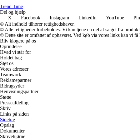
T
rend
T
ime
Del og hjælp
X
Facebook
Instagram
LinkedIn
YouTube
Pin
© Alt indhold tilhører rettighedshaver.
© Alle rettigheder forbeholdes. Vi kan tjene en del af salget fra produk
© Dette site er omfattet af ophavsret. Ved køb via vores links kan vi 
Bliv klogere på os
Oprindelse
Hvad vi står for
Holdet bag
Støt os
Vores adresser
Teamwork
Reklamepartner
Bidragsyder
Henvisningspartner
Støtte
Presseafdeling
Skriv
Links på siden
Sidetræ
Opslag
Dokumenter
Skrivehjørne