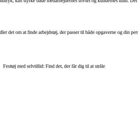
ryk, kan styrke både medarbejdernes trivsel og kundernes tillid. Det er
ler det om at finde arbejdstøj, der passer til både opgaverne og din pers
Festtøj med selvtillid: Find det, der får dig til at stråle