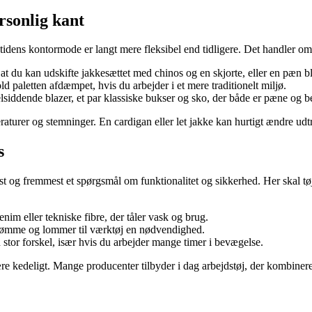
rsonlig kant
idens kontormode er langt mere fleksibel end tidligere. Det handler om
at du kan udskifte jakkesættet med chinos og en skjorte, eller en pæn b
d paletten afdæmpet, hvis du arbejder i et mere traditionelt miljø.
velsiddende blazer, et par klassiske bukser og sko, der både er pæne og b
raturer og stemninger. En cardigan eller let jakke kan hurtigt ændre udtry
s
st og fremmest et spørgsmål om funktionalitet og sikkerhed. Her skal tøj
nim eller tekniske fibre, der tåler vask og brug.
e sømme og lommer til værktøj en nødvendighed.
stor forskel, især hvis du arbejder mange timer i bevægelse.
være kedeligt. Mange producenter tilbyder i dag arbejdstøj, der kombine