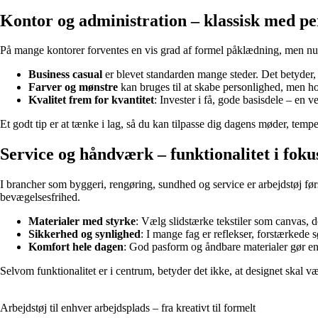
Kontor og administration – klassisk med pe
På mange kontorer forventes en vis grad af formel påklædning, men nut
Business casual
er blevet standarden mange steder. Det betyder, 
Farver og mønstre
kan bruges til at skabe personlighed, men hol
Kvalitet frem for kvantitet
: Invester i få, gode basisdele – en 
Et godt tip er at tænke i lag, så du kan tilpasse dig dagens møder, tempe
Service og håndværk – funktionalitet i foku
I brancher som byggeri, rengøring, sundhed og service er arbejdstøj før
bevægelsesfrihed.
Materialer med styrke
: Vælg slidstærke tekstiler som canvas, de
Sikkerhed og synlighed
: I mange fag er reflekser, forstærked
Komfort hele dagen
: God pasform og åndbare materialer gør en 
Selvom funktionalitet er i centrum, betyder det ikke, at designet skal 
Arbejdstøj til enhver arbejdsplads – fra kreativt til formelt